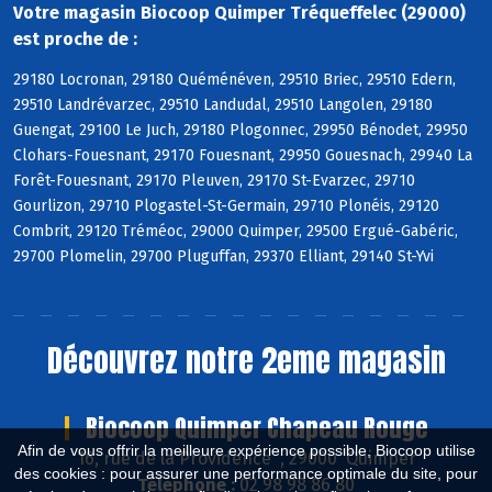
Votre magasin Biocoop Quimper Tréqueffelec (29000)
est proche de :
29180 Locronan, 29180 Quéménéven, 29510 Briec, 29510 Edern,
29510 Landrévarzec, 29510 Landudal, 29510 Langolen, 29180
Guengat, 29100 Le Juch, 29180 Plogonnec, 29950 Bénodet, 29950
Clohars-Fouesnant, 29170 Fouesnant, 29950 Gouesnach, 29940 La
Forêt-Fouesnant, 29170 Pleuven, 29170 St-Evarzec, 29710
Gourlizon, 29710 Plogastel-St-Germain, 29710 Plonéis, 29120
Combrit, 29120 Tréméoc, 29000 Quimper, 29500 Ergué-Gabéric,
29700 Plomelin, 29700 Pluguffan, 29370 Elliant, 29140 St-Yvi
Découvrez notre 2eme magasin
Biocoop Quimper Chapeau Rouge
Afin de vous offrir la meilleure expérience possible, Biocoop utilise
16, rue de la Providence , 29000 Quimper
des cookies : pour assurer une performance optimale du site, pour
Téléphone :
02 98 98 86 80