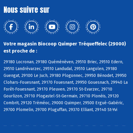
Nous suivre sur
Votre magasin Biocoop Quimper Tréqueffelec (29000)
est proche de :
29180 Locronan, 29180 Quéménéven, 29510 Briec, 29510 Edern,
29510 Landrévarzec, 29510 Landudal, 29510 Langolen, 29180
Guengat, 29100 Le Juch, 29180 Plogonnec, 29950 Bénodet, 29950
Clohars-Fouesnant, 29170 Fouesnant, 29950 Gouesnach, 29940 La
Forêt-Fouesnant, 29170 Pleuven, 29170 St-Evarzec, 29710
Gourlizon, 29710 Plogastel-St-Germain, 29710 Plonéis, 29120
Combrit, 29120 Tréméoc, 29000 Quimper, 29500 Ergué-Gabéric,
29700 Plomelin, 29700 Pluguffan, 29370 Elliant, 29140 St-Yvi