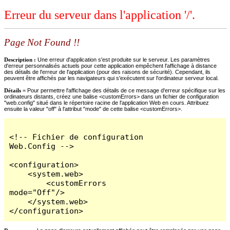
Erreur du serveur dans l'application '/'.
Page Not Found !!
Description :
Une erreur d'application s'est produite sur le serveur. Les paramètres
d'erreur personnalisés actuels pour cette application empêchent l'affichage à distance
des détails de l'erreur de l'application (pour des raisons de sécurité). Cependant, ils
peuvent être affichés par les navigateurs qui s'exécutent sur l'ordinateur serveur local.
Détails =
Pour permettre l'affichage des détails de ce message d'erreur spécifique sur les
ordinateurs distants, créez une balise <customErrors> dans un fichier de configuration
"web.config" situé dans le répertoire racine de l'application Web en cours. Attribuez
ensuite la valeur "off" à l'attribut "mode" de cette balise <customErrors>.
<!-- Fichier de configuration 
Web.Config -->

<configuration>

    <system.web>

        <customErrors 
mode="Off"/>

    </system.web>

</configuration>