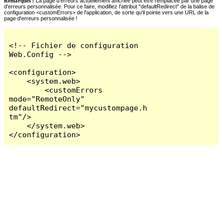
Remarques :
La page d'erreurs actuellement affichée peut être remplacée par une page
d'erreurs personnalisée. Pour ce faire, modifiez l'attribut "defaultRedirect" de la balise de
configuration <customErrors> de l'application, de sorte qu'il pointe vers une URL de la
page d'erreurs personnalisée !
<!-- Fichier de configuration 
Web.Config -->

<configuration>

    <system.web>

        <customErrors 
mode="RemoteOnly" 
defaultRedirect="mycustompage.h
tm"/>

    </system.web>

</configuration>