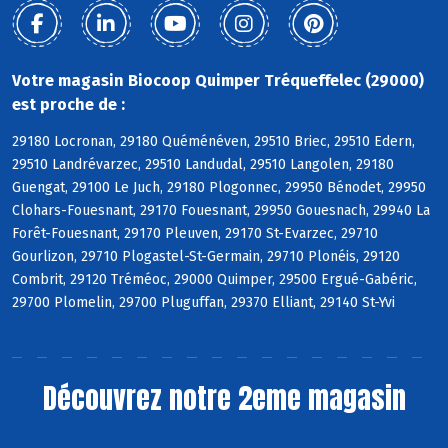
Votre magasin Biocoop Quimper Tréqueffelec (29000)
est proche de :
29180 Locronan, 29180 Quéménéven, 29510 Briec, 29510 Edern,
29510 Landrévarzec, 29510 Landudal, 29510 Langolen, 29180
Guengat, 29100 Le Juch, 29180 Plogonnec, 29950 Bénodet, 29950
Clohars-Fouesnant, 29170 Fouesnant, 29950 Gouesnach, 29940 La
Forêt-Fouesnant, 29170 Pleuven, 29170 St-Evarzec, 29710
Gourlizon, 29710 Plogastel-St-Germain, 29710 Plonéis, 29120
Combrit, 29120 Tréméoc, 29000 Quimper, 29500 Ergué-Gabéric,
29700 Plomelin, 29700 Pluguffan, 29370 Elliant, 29140 St-Yvi
Découvrez notre 2eme magasin