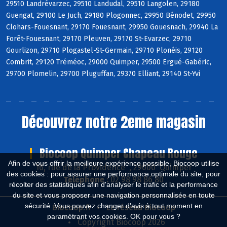
29510 Landrévarzec, 29510 Landudal, 29510 Langolen, 29180
Guengat, 29100 Le Juch, 29180 Plogonnec, 29950 Bénodet, 29950
Clohars-Fouesnant, 29170 Fouesnant, 29950 Gouesnach, 29940 La
Forêt-Fouesnant, 29170 Pleuven, 29170 St-Evarzec, 29710
Gourlizon, 29710 Plogastel-St-Germain, 29710 Plonéis, 29120
Combrit, 29120 Tréméoc, 29000 Quimper, 29500 Ergué-Gabéric,
29700 Plomelin, 29700 Pluguffan, 29370 Elliant, 29140 St-Yvi
Découvrez notre 2eme magasin
Biocoop Quimper Chapeau Rouge
Afin de vous offrir la meilleure expérience possible, Biocoop utilise
16, rue de la Providence , 29000 Quimper
des cookies : pour assurer une performance optimale du site, pour
Téléphone :
02 98 98 86 80
récolter des statistiques afin d'analyser le trafic et la performance
du site et vous proposer une navigation personnalisée en toute
sécurité. Vous pouvez changer d'avis à tout moment en
Biocoop.fr
Le réseau Biocoop
paramétrant vos cookies. OK pour vous ?
Copyright Biocoop 2026