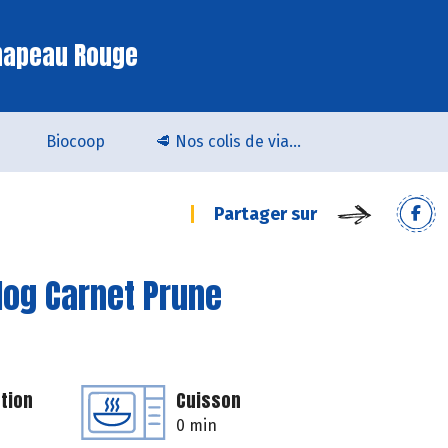
hapeau Rouge
Biocoop
🥩 Nos colis de viande bio & locale arrivent chez Biocoop Quimper !
Partager sur
log Carnet Prune
tion
Cuisson
0 min