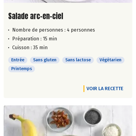
Lire la suite de la recette
Salade arc-en-ciel
Nombre de personnes :
4 personnes
Préparation : 15 min
Cuisson : 35 min
Entrée
Sans gluten
Sans lactose
Végétarien
Printemps
VOIR LA RECETTE