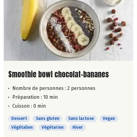
Lire la suite de la recette
Smoothie bowl chocolat-bananes
Nombre de personnes :
2 personnes
Préparation : 10 min
Cuisson : 0 min
Dessert
Sans gluten
Sans lactose
Vegan
Végétalien
Végétarien
Hiver