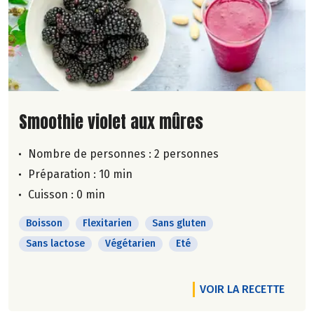
Lire la suite de la recette
Smoothie violet aux mûres
Nombre de personnes :
2 personnes
Préparation : 10 min
Cuisson : 0 min
Boisson
Flexitarien
Sans gluten
Sans lactose
Végétarien
Eté
VOIR LA RECETTE