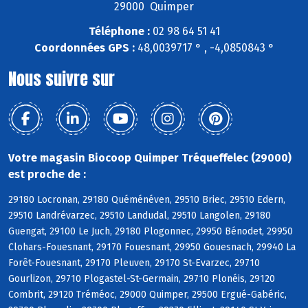
29000 Quimper
Téléphone :
02 98 64 51 41
Coordonnées GPS :
48,0039717 ° , -4,0850843 °
Nous suivre sur
Votre magasin Biocoop Quimper Tréqueffelec (29000)
est proche de :
29180 Locronan, 29180 Quéménéven, 29510 Briec, 29510 Edern,
29510 Landrévarzec, 29510 Landudal, 29510 Langolen, 29180
Guengat, 29100 Le Juch, 29180 Plogonnec, 29950 Bénodet, 29950
Clohars-Fouesnant, 29170 Fouesnant, 29950 Gouesnach, 29940 La
Forêt-Fouesnant, 29170 Pleuven, 29170 St-Evarzec, 29710
Gourlizon, 29710 Plogastel-St-Germain, 29710 Plonéis, 29120
Combrit, 29120 Tréméoc, 29000 Quimper, 29500 Ergué-Gabéric,