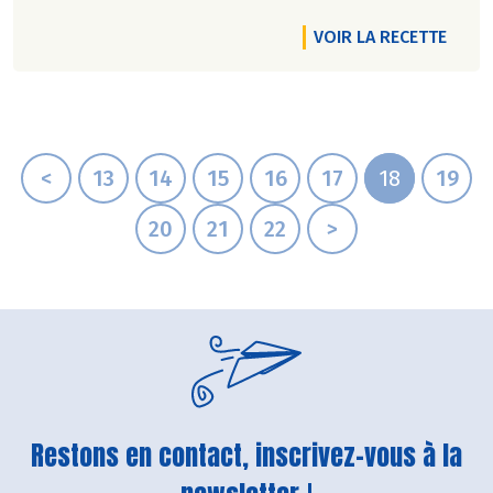
VOIR LA RECETTE
<
13
14
15
16
17
18
19
20
21
22
>
Restons en contact, inscrivez-vous à la