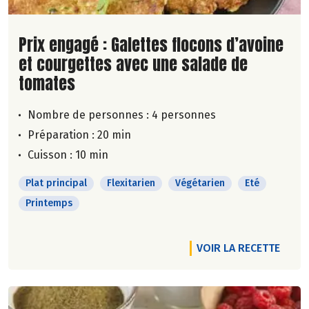
Lire la suite de la recette
Prix engagé : Galettes flocons d’avoine
et courgettes avec une salade de
tomates
Nombre de personnes :
4 personnes
Préparation : 20 min
Cuisson : 10 min
Plat principal
Flexitarien
Végétarien
Eté
Printemps
VOIR LA RECETTE