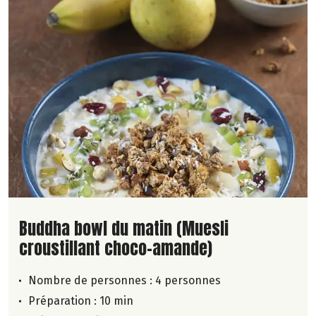
Lire la suite de la recette
Buddha bowl du matin (Muesli
croustillant choco-amande)
Nombre de personnes :
4 personnes
Préparation : 10 min