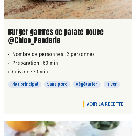
Lire la suite de la recette
Burger gaufres de patate douce
@Chloe_Penderie
Nombre de personnes :
2 personnes
Préparation : 60 min
Cuisson : 30 min
Plat principal
Sans porc
Végétarien
Hiver
VOIR LA RECETTE