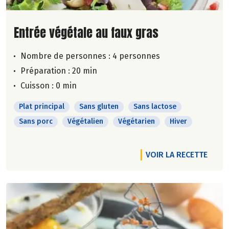
Lire la suite de la recette
Entrée végétale au faux gras
Nombre de personnes :
4 personnes
Préparation : 20 min
Cuisson : 0 min
Plat principal
Sans gluten
Sans lactose
Sans porc
Végétalien
Végétarien
Hiver
VOIR LA RECETTE