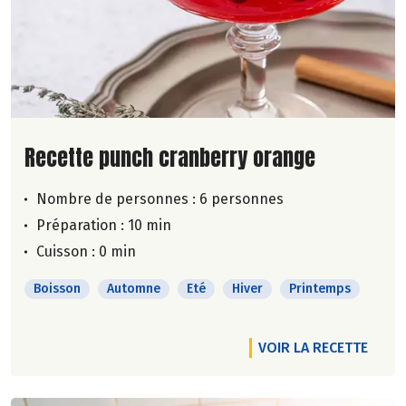
Lire la suite de la recette
Recette punch cranberry orange
Nombre de personnes :
6 personnes
Préparation : 10 min
Cuisson : 0 min
Boisson
Automne
Eté
Hiver
Printemps
VOIR LA RECETTE