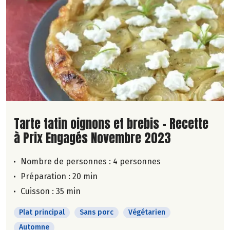
Lire la suite de la recette
Tarte tatin oignons et brebis - Recette
à Prix Engagés Novembre 2023
Nombre de personnes :
4 personnes
Préparation : 20 min
Cuisson : 35 min
Plat principal
Sans porc
Végétarien
Automne