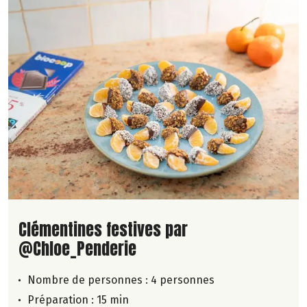
Lire la suite de la recette
Clémentines festives par
@Chloe_Penderie
Nombre de personnes :
4 personnes
Préparation : 15 min