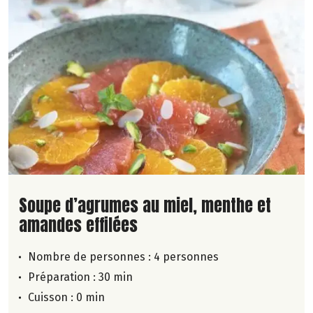
Lire la suite de la recette
Soupe d’agrumes au miel, menthe et
amandes effilées
Nombre de personnes :
4 personnes
Préparation : 30 min
Cuisson : 0 min