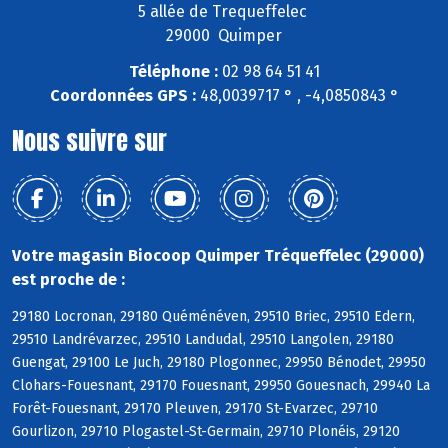
5 allée de Trequeffelec
29000 Quimper
Téléphone :
02 98 64 51 41
Coordonnées GPS :
48,0039717 ° , -4,0850843 °
Nous suivre sur
Votre magasin Biocoop Quimper Tréqueffelec (29000)
est proche de :
29180 Locronan, 29180 Quéménéven, 29510 Briec, 29510 Edern,
29510 Landrévarzec, 29510 Landudal, 29510 Langolen, 29180
Guengat, 29100 Le Juch, 29180 Plogonnec, 29950 Bénodet, 29950
Clohars-Fouesnant, 29170 Fouesnant, 29950 Gouesnach, 29940 La
Forêt-Fouesnant, 29170 Pleuven, 29170 St-Evarzec, 29710
Gourlizon, 29710 Plogastel-St-Germain, 29710 Plonéis, 29120