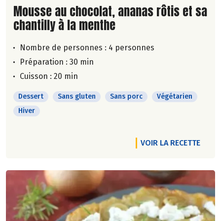
Lire la suite de la recette
Mousse au chocolat, ananas rôtis et sa
chantilly à la menthe
Nombre de personnes :
4 personnes
Préparation : 30 min
Cuisson : 20 min
Dessert
Sans gluten
Sans porc
Végétarien
Hiver
VOIR LA RECETTE