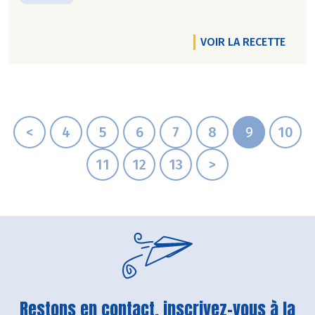
VOIR LA RECETTE
<
4
5
6
7
8
9
10
11
12
13
>
Restons en contact, inscrivez-vous à la