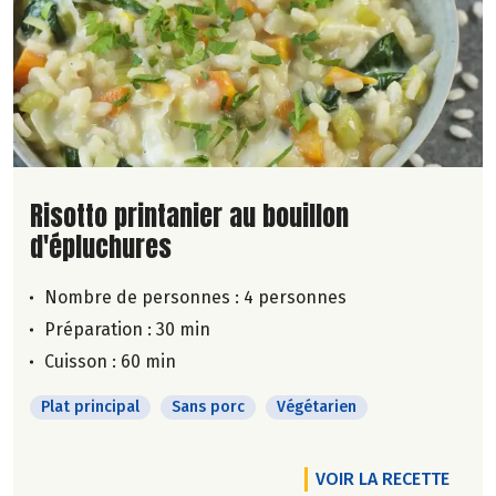
Lire la suite de la recette
Risotto printanier au bouillon
d'épluchures
Nombre de personnes :
4 personnes
Préparation : 30 min
Cuisson : 60 min
Plat principal
Sans porc
Végétarien
VOIR LA RECETTE