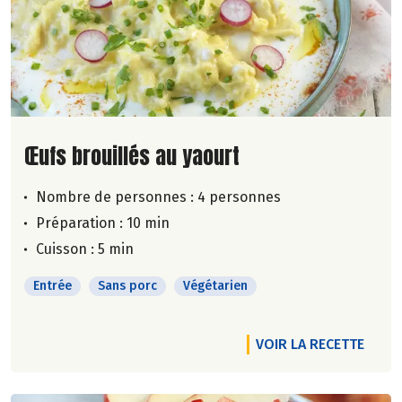
Lire la suite de la recette
Œufs brouillés au yaourt
Nombre de personnes :
4 personnes
Préparation : 10 min
Cuisson : 5 min
Entrée
Sans porc
Végétarien
VOIR LA RECETTE