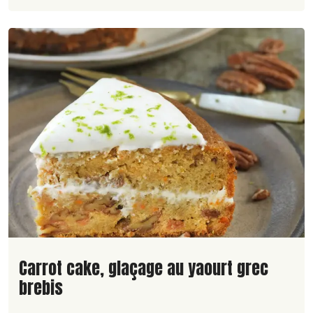
Lire la suite de la recette
Carrot cake, glaçage au yaourt grec
brebis