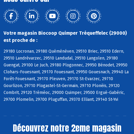
Votre magasin Biocoop Quimper Tréqueffelec (29000)
est proche de :
29180 Locronan, 29180 Quéménéven, 29510 Briec, 29510 Edern,
29510 Landrévarzec, 29510 Landudal, 29510 Langolen, 29180
Guengat, 29100 Le Juch, 29180 Plogonnec, 29950 Bénodet, 29950
Clohars-Fouesnant, 29170 Fouesnant, 29950 Gouesnach, 29940 La
Forêt-Fouesnant, 29170 Pleuven, 29170 St-Evarzec, 29710
Gourlizon, 29710 Plogastel-St-Germain, 29710 Plonéis, 29120
Combrit, 29120 Tréméoc, 29000 Quimper, 29500 Ergué-Gabéric,
29700 Plomelin, 29700 Pluguffan, 29370 Elliant, 29140 St-Yvi
Découvrez notre 2eme magasin