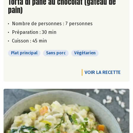
Lire la suite de la recette
Torta di pane au chocolat (gâteau de
pain)
Nombre de personnes :
7 personnes
Préparation : 30 min
Cuisson : 45 min
Plat principal
Sans porc
Végétarien
VOIR LA RECETTE