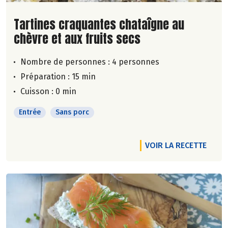
Lire la suite de la recette
Tartines craquantes chataîgne au
chèvre et aux fruits secs
Nombre de personnes :
4 personnes
Préparation : 15 min
Cuisson : 0 min
Entrée
Sans porc
VOIR LA RECETTE